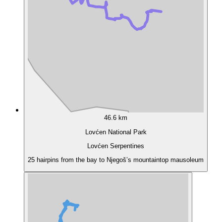
46.6 km
Lovćen National Park
Lovćen Serpentines
25 hairpins from the bay to Njegoš’s mountaintop mausoleum