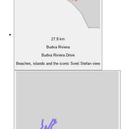
27.9 km
Budva Riviera
Budva Riviera Drive
Beaches, islands and the iconic Sveti Stefan view