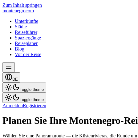
Zum Inhalt springen
montenegro
com
Unterkünfte
Städte
Reiseführer
Spaziergänge
Reiseplaner
Blog
Vor der Reise
DE
Toggle theme
Toggle theme
Anmelden
Registrieren
Planen Sie Ihre Montenegro-Rei
Wählen Sie eine Panoramaroute — die Küstenrivieras, die Runde um d