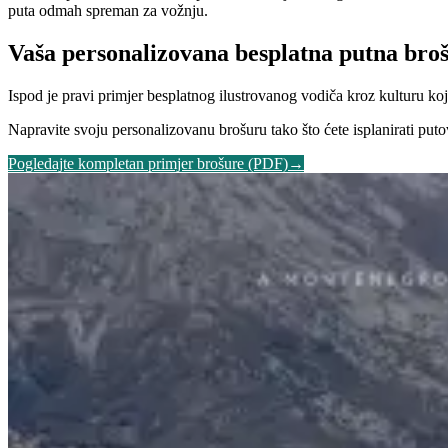
puta odmah spreman za vožnju.
Vaša personalizovana besplatna putna broš
Ispod je pravi primjer besplatnog ilustrovanog vodiča kroz kulturu koji
Napravite svoju personalizovanu brošuru tako što ćete isplanirati puto
Pogledajte kompletan primjer brošure (PDF)
→