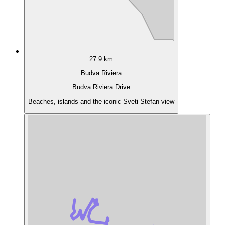
27.9 km
Budva Riviera
Budva Riviera Drive
Beaches, islands and the iconic Sveti Stefan view