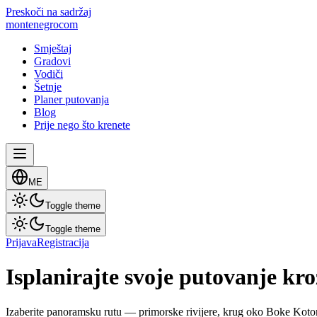
Preskoči na sadržaj
montenegro
com
Smještaj
Gradovi
Vodiči
Šetnje
Planer putovanja
Blog
Prije nego što krenete
ME
Toggle theme
Toggle theme
Prijava
Registracija
Isplanirajte svoje putovanje k
Izaberite panoramsku rutu — primorske rivijere, krug oko Boke Kotorsk