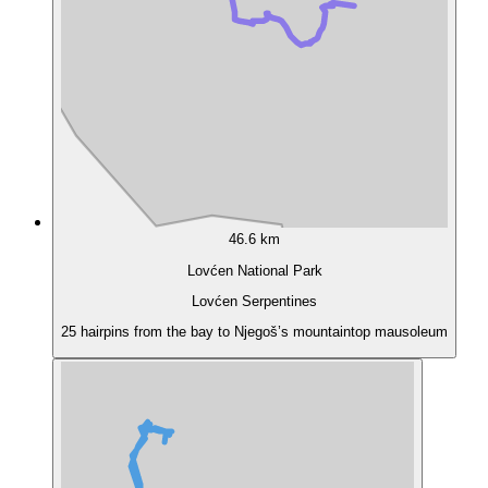
46.6 km
Lovćen National Park
Lovćen Serpentines
25 hairpins from the bay to Njegoš’s mountaintop mausoleum