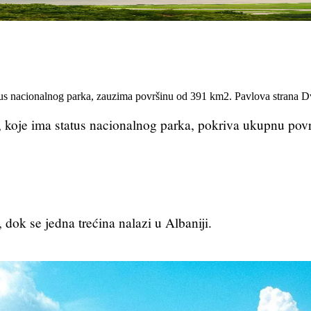
1 min čitanja
od Mila Božić
tus nacionalnog parka, zauzima površinu od 391 km2. Pavlova strana Dvi
, koje ima status nacionalnog parka, pokriva ukupnu pov
 dok se jedna trećina nalazi u Albaniji.