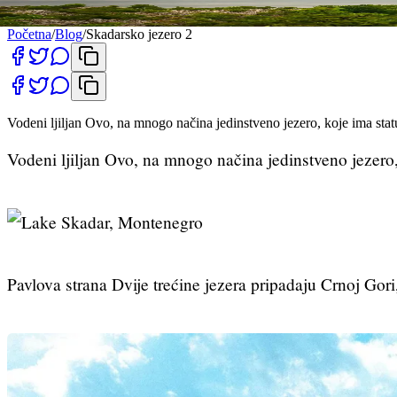
From the Archives
Created
1. januar 2003.
Updated
1. juli 2021.
Početna
/
Blog
/
Skadarsko jezero 2
Vodeni ljiljan Ovo, na mnogo načina jedinstveno jezero, koje ima sta
Vodeni ljiljan Ovo, na mnogo načina jedinstveno jezero
Pavlova strana Dvije trećine jezera pripadaju Crnoj Gori,