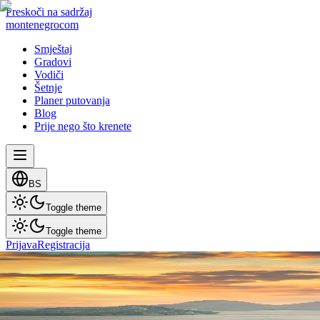
Preskoči na sadržaj
montenegro
com
Smještaj
Gradovi
Vodiči
Šetnje
Planer putovanja
Blog
Prije nego što krenete
BS
Toggle theme
Toggle theme
Prijava
Registracija
Kultura i historija
Skadarsko jezero 2