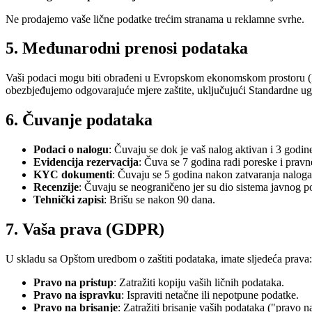
Ne prodajemo vaše lične podatke trećim stranama u reklamne svrhe.
5. Međunarodni prenosi podataka
Vaši podaci mogu biti obrađeni u Evropskom ekonomskom prostoru (E
obezbjeđujemo odgovarajuće mjere zaštite, uključujući Standardne u
6. Čuvanje podataka
Podaci o nalogu
: Čuvaju se dok je vaš nalog aktivan i 3 godin
Evidencija rezervacija
: Čuva se 7 godina radi poreske i pravn
KYC dokumenti
: Čuvaju se 5 godina nakon zatvaranja naloga,
Recenzije
: Čuvaju se neograničeno jer su dio sistema javnog po
Tehnički zapisi
: Brišu se nakon 90 dana.
7. Vaša prava (GDPR)
U skladu sa Opštom uredbom o zaštiti podataka, imate sljedeća prava:
Pravo na pristup
: Zatražiti kopiju vaših ličnih podataka.
Pravo na ispravku
: Ispraviti netačne ili nepotpune podatke.
Pravo na brisanje
: Zatražiti brisanje vaših podataka ("pravo 