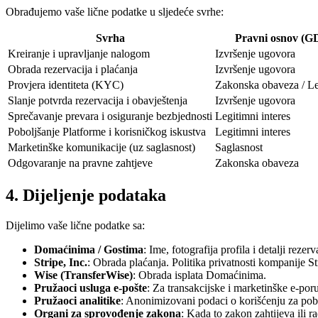
Obrađujemo vaše lične podatke u sljedeće svrhe:
Svrha
Pravni osnov (GD
Kreiranje i upravljanje nalogom
Izvršenje ugovora
Obrada rezervacija i plaćanja
Izvršenje ugovora
Provjera identiteta (KYC)
Zakonska obaveza / Leg
Slanje potvrda rezervacija i obavještenja
Izvršenje ugovora
Sprečavanje prevara i osiguranje bezbjednosti
Legitimni interes
Poboljšanje Platforme i korisničkog iskustva
Legitimni interes
Marketinške komunikacije (uz saglasnost)
Saglasnost
Odgovaranje na pravne zahtjeve
Zakonska obaveza
4. Dijeljenje podataka
Dijelimo vaše lične podatke sa:
Domaćinima / Gostima
: Ime, fotografija profila i detalji reze
Stripe, Inc.
: Obrada plaćanja. Politika privatnosti kompanije St
Wise (TransferWise)
: Obrada isplata Domaćinima.
Pružaoci usluga e-pošte
: Za transakcijske i marketinške e-por
Pružaoci analitike
: Anonimizovani podaci o korišćenju za pob
Organi za sprovođenje zakona
: Kada to zakon zahtijeva ili ra