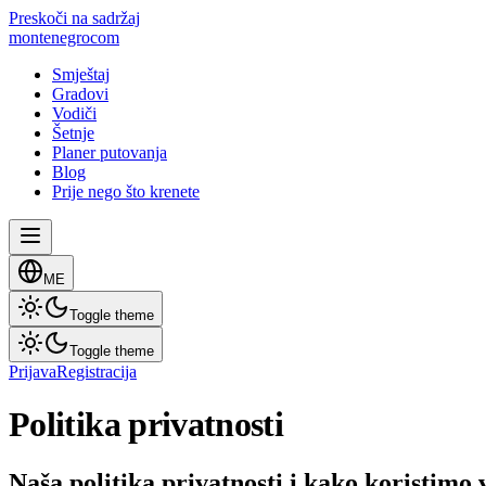
Preskoči na sadržaj
montenegro
com
Smještaj
Gradovi
Vodiči
Šetnje
Planer putovanja
Blog
Prije nego što krenete
ME
Toggle theme
Toggle theme
Prijava
Registracija
Politika privatnosti
Naša politika privatnosti i kako koristimo