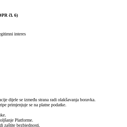
PR čl. 6)
itimni interes
rvacije dijele se između strana radi olakšavanja boravka.
ripe primjenjuje se na platne podatke.
uke.
oljšanje Platforme.
di zaštite bezbjednosti.