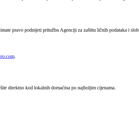
mate pravo podnijeti pritužbu Agenciji za zaštitu ličnih podataka i sl
gro.com
.
višite direktno kod lokalnih domaćina po najboljim cijenama.