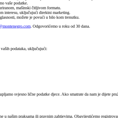
timo vaše podatke.
uriranom, mašinski čitljivom formatu.
m interesu, uključujući direktni marketing.
glasnosti, možete je povući u bilo kom trenutku.
y@montenegro.com
. Odgovorićemo u roku od 30 dana.
 vaših podataka, uključujući:
pljamo svjesno lične podatke djece. Ako smatrate da nam je dijete pruž
ne u našim praksama ili pravnim zahtjevima. Obavijestićemo registrova