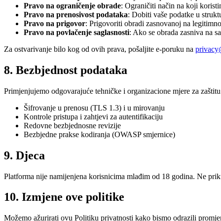
Pravo na ograničenje obrade
: Ograničiti način na koji koris
Pravo na prenosivost podataka
: Dobiti vaše podatke u strukt
Pravo na prigovor
: Prigovoriti obradi zasnovanoj na legitimno
Pravo na povlačenje saglasnosti
: Ako se obrada zasniva na sa
Za ostvarivanje bilo kog od ovih prava, pošaljite e-poruku na
privac
8. Bezbjednost podataka
Primjenjujemo odgovarajuće tehničke i organizacione mjere za zaštitu
Šifrovanje u prenosu (TLS 1.3) i u mirovanju
Kontrole pristupa i zahtjevi za autentifikaciju
Redovne bezbjednosne revizije
Bezbjedne prakse kodiranja (OWASP smjernice)
9. Djeca
Platforma nije namijenjena korisnicima mlađim od 18 godina. Ne priku
10. Izmjene ove politike
Možemo ažurirati ovu Politiku privatnosti kako bismo odrazili promje