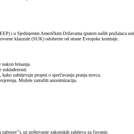
EP) i u Sjedinjenim Američkim Državama (putem naših pružalaca uslug
govorne klauzule (SUK) odobrene od strane Evropske komisije.
e nakon brisanja.
e usklađenosti.
 kako zahtijevaju propisi o sprečavanju pranja novca.
vjerenja. Možete zatražiti anonimizaciju.
na zaborav"), uz poštovanje zakonskih zahtjeva za čuvanje.