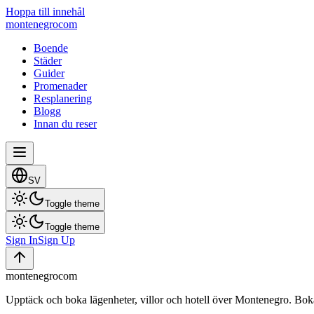
Hoppa till innehål
montenegro
com
Boende
Städer
Guider
Promenader
Resplanering
Blogg
Innan du reser
SV
Toggle theme
Toggle theme
Sign In
Sign Up
montenegro
com
Upptäck och boka lägenheter, villor och hotell över Montenegro. Boka di