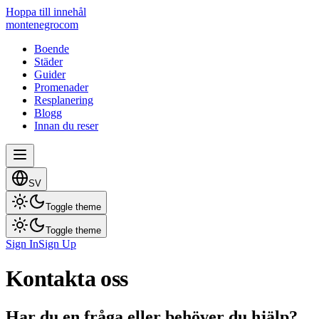
Hoppa till innehål
montenegro
com
Boende
Städer
Guider
Promenader
Resplanering
Blogg
Innan du reser
SV
Toggle theme
Toggle theme
Sign In
Sign Up
Kontakta oss
Har du en fråga eller behöver du hjälp?