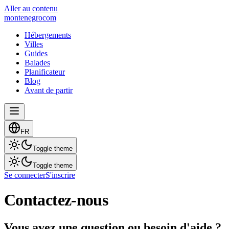
Aller au contenu
montenegro
com
Hébergements
Villes
Guides
Balades
Planificateur
Blog
Avant de partir
FR
Toggle theme
Toggle theme
Se connecter
S'inscrire
Contactez-nous
Vous avez une question ou besoin d'aide ?