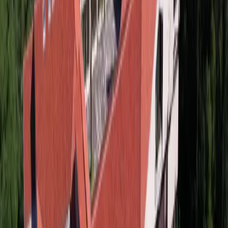
...et unikt monument ble bygget til de franske
soldatene som døde på det området i 1806 under
Napoleonske erobringer, reist i 1919.