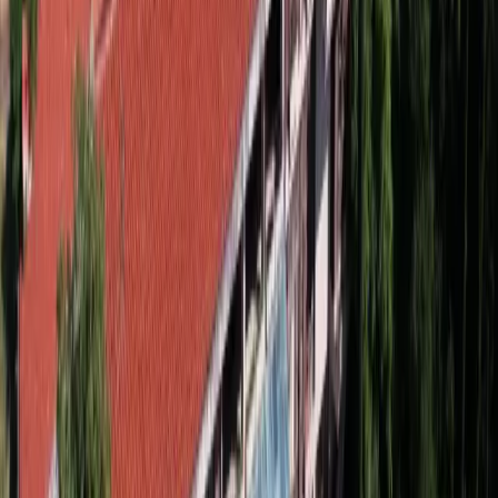
Fascinert av det virkelig unike utsiktet og
uforglemmelige opplevelsen av Boka, ukjent selv
for meg, steg vi inn i den terrengkjørende Lada
og kjørte ned den vanskelig tilgjengelige veien
først til nærliggende Žvinje, Njivica og til slutt til
Igalo. Etter mitt første besøk til Ilinica, veldig