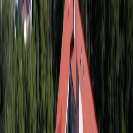
denne historiske lokaliteten og gjøre den til en
unik attraksjon i denne regionen.