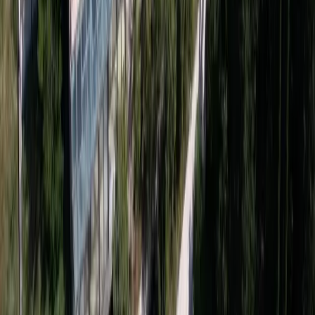
Fortsett å lese
Duško Mihailović - Jocker, Intervju
I den siste intervjuen snakker Montenegro.com med hans venn og
samarbeidspartner, journalist, Grafit
Petrovac, Montenegro
Petrovac, Montenegro Petrovac er en middelhavsmedaljong!
Arkitektonisk, botanisk og klimatisk. Som e
Titos Vila Galeb i Igalo: historie, bunkeren og
hvordan du besøker den
Vila Galeb i Igalo ble bygget i 1976 som Titos private klinikk ved
sjøen, og skjuler et terapibassen
Predivan
Selv om jeg ikke var hennes elev, er jeg glad i Dašo Pavičić-skolen.
Alle barna mine gikk der. Det e